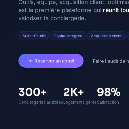
Outils, équipe, acquisition client, optim
est la première plateforme qui
réunit tou
valoriser ta conciergerie.
Suite d'outils
Équipe intégrée
Acquisition client
Réserver un appel
Faire l'audit de
300+
2K+
98%
Conciergeries auditées
Logements gérés
Satisfaction