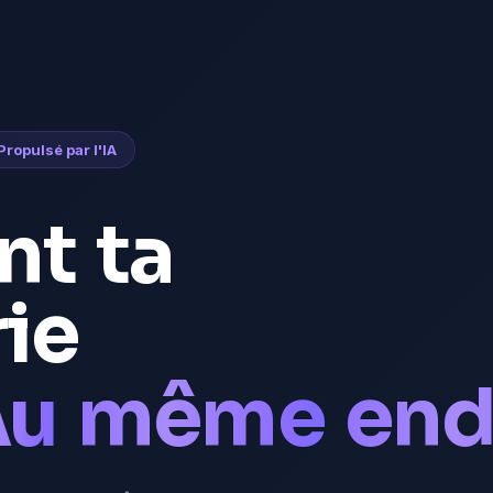
Propulsé par l'IA
nt
ta
ie
Au
même
end